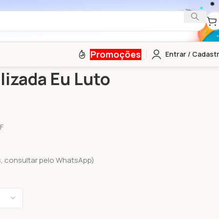
Promoções
Entrar / Cadast
onalizada Eu Luto Por Um Autista
izada Eu Luto
F
s, consultar pelo WhatsApp)