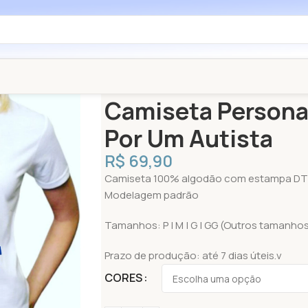
Início
Autismo
Camisetas
Camiseta Pers
Camiseta Personal
Por Um Autista
R$
69,90
Camiseta 100% algodão com estampa DT
Modelagem padrão
Tamanhos: P | M | G | GG (Outros tamanho
Prazo de produção: até 7 dias úteis.v
CORES